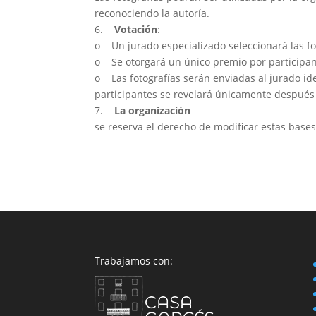
reconociendo la autoría.
6.
Votación
:
o Un jurado especializado seleccionará las f
o Se otorgará un único premio por participan
o Las fotografías serán enviadas al jurado ide
participantes se revelará únicamente después 
7.
La organización
se reserva el derecho de modificar estas bases,
Trabajamos con: