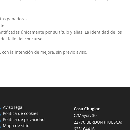
otos ganadoras.
te.
ntificadas únicamente por su título y alias. La identidad de los
del fallo del concurso.
 con la intención de mejora, sin previo aviso.
Aviso legal
Casa Chuglar
Política de cookies
C/Mayor, 30
Política de privacidad
22770 BERDÚN (HUESCA)
Mapa de sitio
625164416