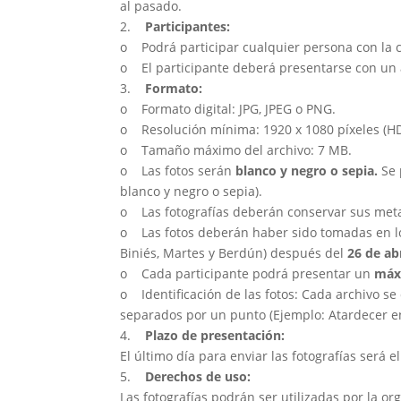
al pasado.
2.
Participantes:
o Podrá participar cualquier persona con la 
o El participante deberá presentarse con un 
3.
Formato:
o Formato digital: JPG, JPEG o PNG.
o Resolución mínima: 1920 x 1080 píxeles (HD
o Tamaño máximo del archivo: 7 MB.
o Las fotos serán
blanco y negro o sepia.
Se 
blanco y negro o sepia).
o Las fotografías deberán conservar sus metad
o Las fotos deberán haber sido tomadas en l
Biniés, Martes y Berdún) después del
26 de ab
o Cada participante podrá presentar un
máxi
o Identificación de las fotos: Cada archivo se
separados por un punto (Ejemplo: Atardecer en
4.
Plazo de presentación:
El último día para enviar las fotografías será e
5.
Derechos de uso:
Las fotografías podrán ser utilizadas por la o