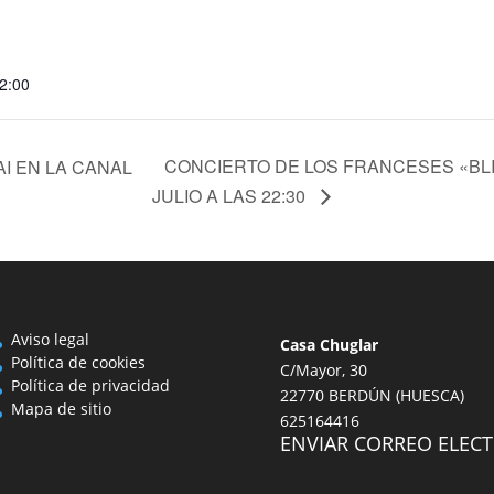
22:00
CONCIERTO DE LOS FRANCESES «BLI
I EN LA CANAL
JULIO A LAS 22:30
Aviso legal
Casa Chuglar
Política de cookies
C/Mayor, 30
Política de privacidad
22770 BERDÚN (HUESCA)
Mapa de sitio
625164416
ENVIAR CORREO ELEC