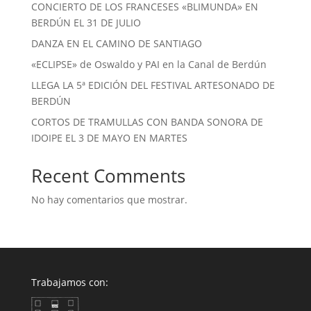
CONCIERTO DE LOS FRANCESES «BLIMUNDA» EN
BERDÚN EL 31 DE JULIO
DANZA EN EL CAMINO DE SANTIAGO
«ECLIPSE» de Oswaldo y PAI en la Canal de Berdún
LLEGA LA 5ª EDICIÓN DEL FESTIVAL ARTESONADO DE
BERDÚN
CORTOS DE TRAMULLAS CON BANDA SONORA DE
IDOIPE EL 3 DE MAYO EN MARTES
Recent Comments
No hay comentarios que mostrar.
Trabajamos con: